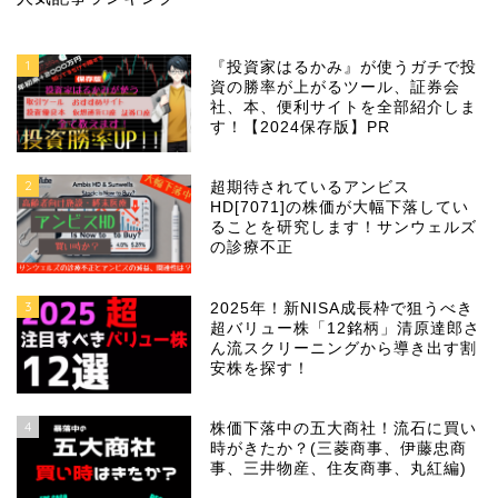
1
『投資家はるかみ』が使うガチで投
資の勝率が上がるツール、証券会
社、本、便利サイトを全部紹介しま
す！【2024保存版】PR
2
超期待されているアンビス
HD[7071]の株価が大幅下落してい
ることを研究します！サンウェルズ
の診療不正
3
2025年！新NISA成長枠で狙うべき
超バリュー株「12銘柄」清原達郎さ
ん流スクリーニングから導き出す割
安株を探す！
4
株価下落中の五大商社！流石に買い
時がきたか？(三菱商事、伊藤忠商
事、三井物産、住友商事、丸紅編)