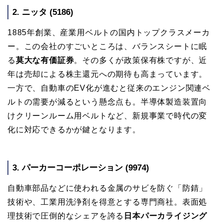
2. ニッタ (5186)
1885年創業、産業用ベルトの国内トップクラスメーカ
ー。この会社のすごいところは、バランスシートに眠
る
莫大な有価証券
。その多くが政策保有株ですが、近
年は売却による株主還元への期待も高まっています。
一方で、自動車のEV化が進むと従来のエンジン関連ベ
ルトの需要が減るという懸念点も。半導体製造装置向
けクリーンルーム用ベルトなど、新規事業で時代の変
化に対応できるかが鍵となります。
3. パーカーコーポレーション (9974)
自動車部品などに使われる金属のサビを防ぐ「防錆」
技術や、工業用洗浄剤を得意とする専門商社。表面処
理技術で圧倒的なシェアを誇る
日本パーカライジング