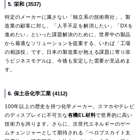
5. 栄和 (3537)
特定のメーカーに属さない「独立系の技術商社」。製
造業の顧客に対し、「人手不足を解消したい」「DXを
進めたい」といった課題解決のために、世界中の製品
から最適なソリューションを提案する、いわば「工場
の相談役」です。日本の製造業が抱える課題に寄り添
うビジネスモデルは、今後も安定した需要が見込めま
す。
6. 保土谷化学工業 (4112)
100年以上の歴史を持つ化学メーカー。スマホやテレビ
のディスプレイに不可欠な
有機EL材料
で世界的に高い
技術力を誇ります。さらに、次世代エネルギーのゲー
ムチェンジャーとして期待される「ペロブスカイト太