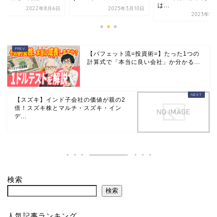
は...
2022年8月6日
2025年3月10日
2023年5
【バフェット流=投資術=】たった1つの
計算式で「本当に良い会社」か分かる...
【スズキ】インド子会社の価値が親の2
倍！スズキ株とマルチ・スズキ・イン
デ...
検索
検索
人気記事ランキング