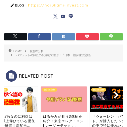
https://harukami-invest.com
BLOG：
HOME
個別株分析
バフェットの師匠の投資術で選ぶ！『日本一割安株決定戦』
RELATED POST
株分析
個別株分析
個別株分析
当4.7%なのに利益は
はるかみが狙う3銘柄を
「ウォーレン・バフ
5%以上伸びている優良
紹介！東京エレクトロン
ト」が購入した５大
を研究！高配当...
| レーザーテック ...
の中で特に優れた１