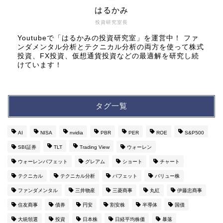
はるかみ
投資研究室長
Youtubeで「はるかみの投資研究室」を運営中！ ファ
ンダメンタル分析とテクニカル分析の両方を使って株式
投資、FX投資、仮想通貨投資などの最適解を研究し続
けています！
タグ一覧
AI
NISA
nvidia
PBR
PER
ROE
S&P500
SBI証券
TLT
Trading View
ウォーレン
ウォーレンバフェット
グレアム
ショート
チャート
テクニカル
テクニカル分析
バフェット
バリュー株
ファンダメンタル
三井物産
三菱商事
丸紅
伊藤忠商事
住友商事
債券
円安
割安株
半導体
国債
大統領選
投資
日本株
日経平均株価
暴落