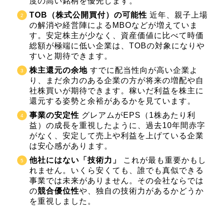
度の高い銘柄を優先します。
TOB（株式公開買付）の可能性
近年、親子上場
の解消や経営陣によるMBOなどが増えていま
す。安定株主が少なく、資産価値に比べて時価
総額が極端に低い企業は、TOBの対象になりや
すいと期待できます。
株主還元の余地
すでに配当性向が高い企業よ
り、まだ余力のある企業の方が将来の増配や自
社株買いが期待できます。稼いだ利益を株主に
還元する姿勢と余裕があるかを見ています。
事業の安定性
グレアムがEPS（1株あたり利
益）の成長を重視したように、過去10年間赤字
がなく、安定して売上や利益を上げている企業
は安心感があります。
他社にはない「技術力」
これが最も重要かもし
れません。いくら安くても、誰でも真似できる
事業では未来がありません。その会社ならでは
の
競合優位性
や、独自の技術力があるかどうか
を重視しました。