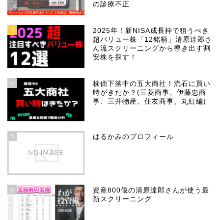
の診療不正
3
2025年！新NISA成長枠で狙うべき
超バリュー株「12銘柄」清原達郎さ
ん流スクリーニングから導き出す割
安株を探す！
4
株価下落中の五大商社！流石に買い
時がきたか？(三菱商事、伊藤忠商
事、三井物産、住友商事、丸紅編)
5
はるかみのプロフィール
6
資産800億の清原達郎さんが使う最
新スクリーニング