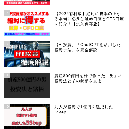
7
【2024有料級】絶対に勝率の上が
る本当に必要な証券口座とCFD口座
を紹介！【永久保存版】
8
【AI投資】「ChatGPTを活用した
投資手法」を完全解説
9
資産800億円を株で作った「男」の
投資法とその銘柄を見よ
10
凡人が投資で1億円を達成した
3Step