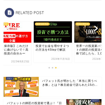
RELATED POST
/分析方法
投資/分析方法
投資/分析方法
永久保存版】これだけ
投資でお金を増やす２つ
世界一の投資家バフ
絶対に曲げないで！高
の方法を4Stepで解説
トの師匠の投資法を
当株投資の自分ルー
株で試したら、1,00..
.
2024年11月16日
2026年7月
2023年8月25日
バフェット氏が明かした「本当に買うべ
き株」とは？株主総会で語られた15の...
バフェットの師匠の投資術で選ぶ！『日