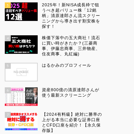
2025年！新NISA成長枠で狙
3
うべき超バリュー株「12銘
柄」清原達郎さん流スクリー
ニングから導き出す割安株を
探す！
株価下落中の五大商社！流石
4
に買い時がきたか？(三菱商
事、伊藤忠商事、三井物産、
住友商事、丸紅編)
はるかみのプロフィール
5
資産800億の清原達郎さんが
6
使う最新スクリーニング
【2024有料級】絶対に勝率の
7
上がる本当に必要な証券口座
とCFD口座を紹介！【永久保
存版】