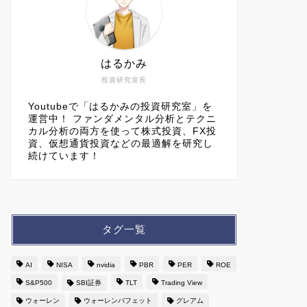
はるかみ
投資研究室長
Youtubeで「はるかみの投資研究室」を
運営中！ ファンダメンタル分析とテクニ
カル分析の両方を使って株式投資、FX投
資、仮想通貨投資などの最適解を研究し
続けています！
タグ一覧
AI
NISA
nvidia
PBR
PER
ROE
S&P500
SBI証券
TLT
Trading View
ウォーレン
ウォーレンバフェット
グレアム