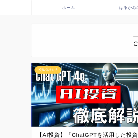
ホーム
はるかみ
―
C
投資/分析方法
【AI投資】「ChatGPTを活用した投資