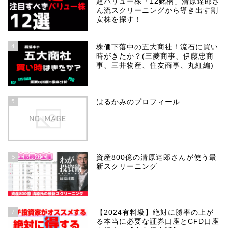
超バリュー株「12銘柄」清原達郎さ
ん流スクリーニングから導き出す割
安株を探す！
4
株価下落中の五大商社！流石に買い
時がきたか？(三菱商事、伊藤忠商
事、三井物産、住友商事、丸紅編)
5
はるかみのプロフィール
6
資産800億の清原達郎さんが使う最
新スクリーニング
7
【2024有料級】絶対に勝率の上が
る本当に必要な証券口座とCFD口座