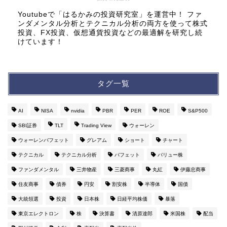
Youtubeで「はるかみの投資研究室」を運営中！ ファ
ンダメンタル分析とテクニカル分析の両方を使って株式
投資、FX投資、仮想通貨投資などの最適解を研究し続
けています！
タグ一覧
AI
NISA
nvidia
PBR
PER
ROE
S&P500
SBI証券
TLT
Trading View
ウォーレン
ウォーレンバフェット
グレアム
ショート
チャート
テクニカル
テクニカル分析
バフェット
バリュー株
ファンダメンタル
三井物産
三菱商事
丸紅
伊藤忠商事
住友商事
債券
円安
割安株
半導体
国債
大統領選
投資
日本株
日経平均株価
暴落
東京エレクトロン
株
決算書
清原達郎
米国株
配当