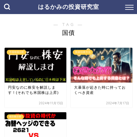
はるかみの投資研究室
― TAG ―
国債
市場相場分析
投資/分析方法
円安なのに株安を解説しま
大暴落が起きた時に持ってお
す！(それでも米国株は上昇)
くべき資産
2024年11月13日
2024年7月17日
個別株分析