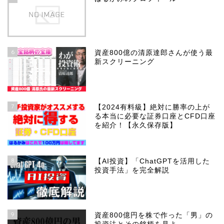
6
資産800億の清原達郎さんが使う最
新スクリーニング
7
【2024有料級】絶対に勝率の上が
る本当に必要な証券口座とCFD口座
を紹介！【永久保存版】
8
【AI投資】「ChatGPTを活用した
投資手法」を完全解説
9
資産800億円を株で作った「男」の