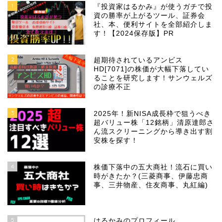
1
『投資家はるかみ』が使うガチで投
資の勝率が上がるツール、証券会
社、本、便利サイトを全部紹介しま
す！【2024保存版】PR
2
超期待されているアンビス
HD[7071]の株価が大幅下落してい
ることを研究します！サンウェルズ
の診療不正
3
2025年！新NISA成長枠で狙うべき
超バリュー株「12銘柄」清原達郎さ
ん流スクリーニングから導き出す割
安株を探す！
4
株価下落中の五大商社！流石に買い
時がきたか？(三菱商事、伊藤忠商
事、三井物産、住友商事、丸紅編)
5
はるかみのプロフィール