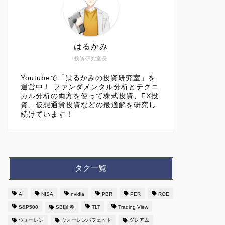
はるかみ
投資研究室長
Youtubeで「はるかみの投資研究室」を
運営中！ ファンダメンタル分析とテクニ
カル分析の両方を使って株式投資、FX投
資、仮想通貨投資などの最適解を研究し
続けています！
タグ一覧
AI
NISA
nvidia
PBR
PER
ROE
S&P500
SBI証券
TLT
Trading View
ウォーレン
ウォーレンバフェット
グレアム