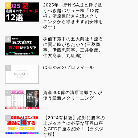
2025年！新NISA成長枠で狙
3
うべき超バリュー株「12銘
柄」清原達郎さん流スクリー
ニングから導き出す割安株を
探す！
株価下落中の五大商社！流石
4
に買い時がきたか？(三菱商
事、伊藤忠商事、三井物産、
住友商事、丸紅編)
はるかみのプロフィール
5
資産800億の清原達郎さんが
6
使う最新スクリーニング
【2024有料級】絶対に勝率の
7
上がる本当に必要な証券口座
とCFD口座を紹介！【永久保
存版】