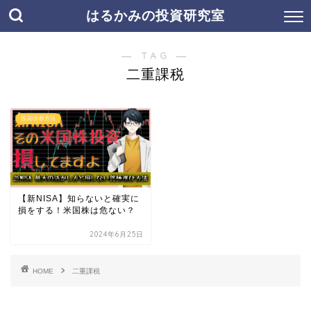
はるかみの投資研究室
― TAG ―
二重課税
投資/分析方法
【新NISA】知らないと確実に
損をする！米国株は危ない？
2024年6月25日
HOME
二重課税