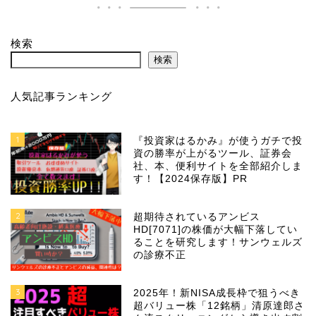
検索
検索
人気記事ランキング
1
『投資家はるかみ』が使うガチで投
資の勝率が上がるツール、証券会
社、本、便利サイトを全部紹介しま
す！【2024保存版】PR
2
超期待されているアンビス
HD[7071]の株価が大幅下落してい
ることを研究します！サンウェルズ
の診療不正
3
2025年！新NISA成長枠で狙うべき
超バリュー株「12銘柄」清原達郎さ