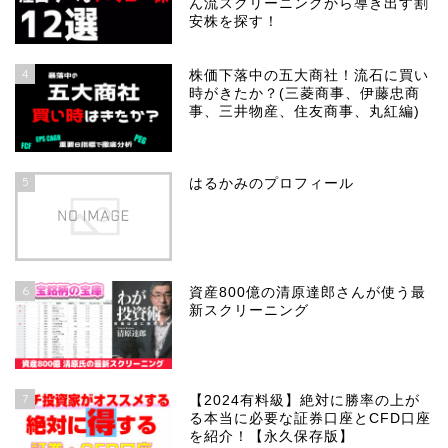
ん流スクリーニングから導き出す割
安株を探す！
4
株価下落中の五大商社！流石に買い
時がきたか？(三菱商事、伊藤忠商
事、三井物産、住友商事、丸紅編)
5
はるかみのプロフィール
6
資産800億の清原達郎さんが使う最
新スクリーニング
7
【2024有料級】絶対に勝率の上が
る本当に必要な証券口座とCFD口座
を紹介！【永久保存版】