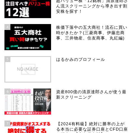
超バリュー株「12銘柄」清原達郎さ
ん流スクリーニングから導き出す割
安株を探す！
4
株価下落中の五大商社！流石に買い
時がきたか？(三菱商事、伊藤忠商
事、三井物産、住友商事、丸紅編)
5
はるかみのプロフィール
6
資産800億の清原達郎さんが使う最
新スクリーニング
7
【2024有料級】絶対に勝率の上が
る本当に必要な証券口座とCFD口座