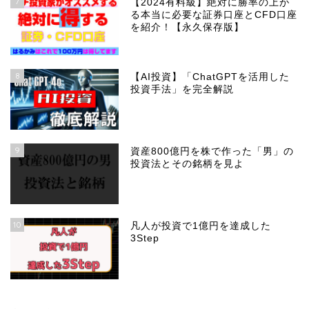
7
【2024有料級】絶対に勝率の上が
る本当に必要な証券口座とCFD口座
を紹介！【永久保存版】
8
【AI投資】「ChatGPTを活用した
投資手法」を完全解説
9
資産800億円を株で作った「男」の
投資法とその銘柄を見よ
10
凡人が投資で1億円を達成した
3Step