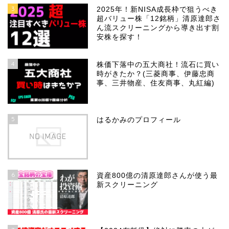
3
2025年！新NISA成長枠で狙うべき
超バリュー株「12銘柄」清原達郎さ
ん流スクリーニングから導き出す割
安株を探す！
4
株価下落中の五大商社！流石に買い
時がきたか？(三菱商事、伊藤忠商
事、三井物産、住友商事、丸紅編)
5
はるかみのプロフィール
6
資産800億の清原達郎さんが使う最
新スクリーニング