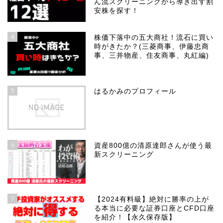
ん流スクリーニングから導き出す割
安株を探す！
4
株価下落中の五大商社！流石に買い
時がきたか？(三菱商事、伊藤忠商
事、三井物産、住友商事、丸紅編)
5
はるかみのプロフィール
6
資産800億の清原達郎さんが使う最
新スクリーニング
7
【2024有料級】絶対に勝率の上が
る本当に必要な証券口座とCFD口座
を紹介！【永久保存版】