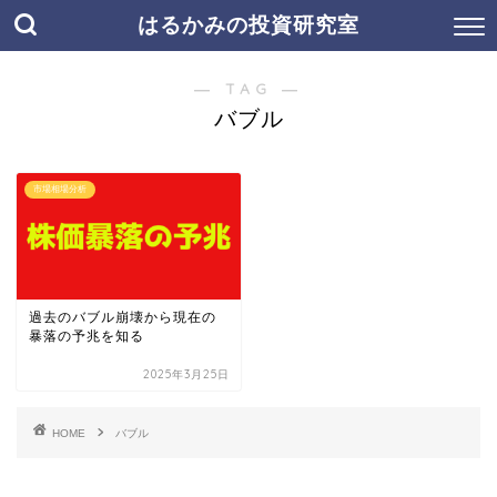
はるかみの投資研究室
― TAG ―
バブル
市場相場分析
過去のバブル崩壊から現在の
暴落の予兆を知る
2025年3月25日
HOME
バブル