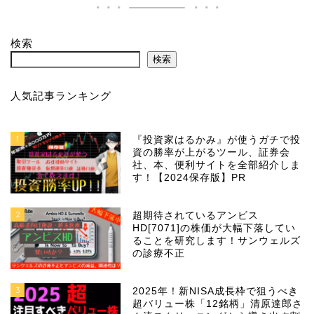
検索
検索
人気記事ランキング
1
『投資家はるかみ』が使うガチで投
資の勝率が上がるツール、証券会
社、本、便利サイトを全部紹介しま
す！【2024保存版】PR
2
超期待されているアンビス
HD[7071]の株価が大幅下落してい
ることを研究します！サンウェルズ
の診療不正
3
2025年！新NISA成長枠で狙うべき
超バリュー株「12銘柄」清原達郎さ