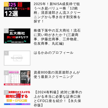
2025年！新NISA成長枠で狙
3
うべき超バリュー株「12銘
柄」清原達郎さん流スクリー
ニングから導き出す割安株を
探す！
株価下落中の五大商社！流石
4
に買い時がきたか？(三菱商
事、伊藤忠商事、三井物産、
住友商事、丸紅編)
はるかみのプロフィール
5
資産800億の清原達郎さんが
6
使う最新スクリーニング
【2024有料級】絶対に勝率の
7
上がる本当に必要な証券口座
とCFD口座を紹介！【永久保
存版】