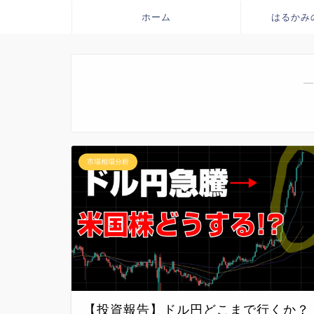
ホーム
はるかみ
―
市場相場分析
【投資報告】ドル円どこまで行くか？