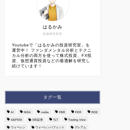
はるかみ
投資研究室長
Youtubeで「はるかみの投資研究室」を
運営中！ ファンダメンタル分析とテクニ
カル分析の両方を使って株式投資、FX投
資、仮想通貨投資などの最適解を研究し
続けています！
タグ一覧
AI
NISA
nvidia
PBR
PER
ROE
S&P500
SBI証券
TLT
Trading View
ウォーレン
ウォーレンバフェット
グレアム