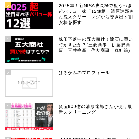
3
2025年！新NISA成長枠で狙うべき
超バリュー株「12銘柄」清原達郎さ
ん流スクリーニングから導き出す割
安株を探す！
4
株価下落中の五大商社！流石に買い
時がきたか？(三菱商事、伊藤忠商
事、三井物産、住友商事、丸紅編)
5
はるかみのプロフィール
6
資産800億の清原達郎さんが使う最
新スクリーニング