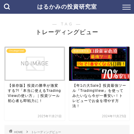
はるかみの投資研究室
― TAG ―
トレーディングビュー
Uncategorized
投資/分析方法
【保存版】投資の勝率が激変
【年1の大Sale】投資最強ツー
する?!「本当に使えるTrading
ル『TradingView』を使って
Viewの使い方」｜投資ツール
みたいなら今が一番安い！ト
初心者も即戦力に！
レビューでお金を増やす方
法！
2025年11月21日
2024年11月25日
HOME
トレーディングビュー