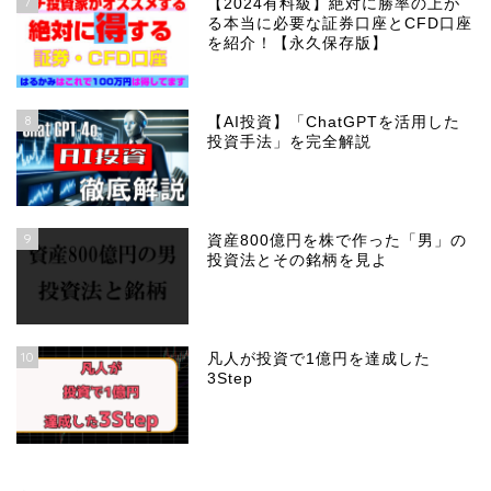
7
【2024有料級】絶対に勝率の上が
る本当に必要な証券口座とCFD口座
を紹介！【永久保存版】
8
【AI投資】「ChatGPTを活用した
投資手法」を完全解説
9
資産800億円を株で作った「男」の
投資法とその銘柄を見よ
10
凡人が投資で1億円を達成した
3Step