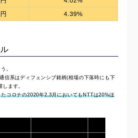
2円
4.02%
4円
4.39%
タル
ょう。
んかの通信系はディフェンシブ銘柄(相場の下落時にも下
躍します。
コロナの2020年2,3月においてもNTTは20%ほ
。