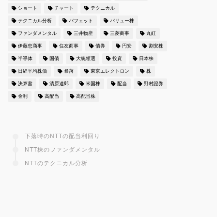
ショート
チャート
テクニカル
テクニカル分析
バフェット
バリュー株
ファンダメンタル
三井物産
三菱商事
丸紅
伊藤忠商事
住友商事
債券
円安
割安株
半導体
国債
大統領選
投資
日本株
日経平均株価
暴落
東京エレクトロン
株
決算書
清原達郎
米国株
配当
野村證券
金利
高配当
高配当株
下落時のNTTの配当利回り
NTT株のファンダメンタル
NTTのテクニカル分析