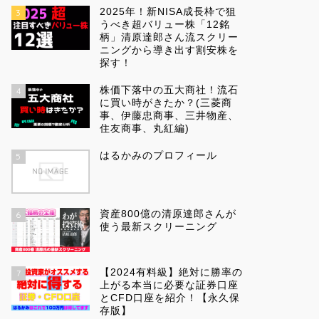
2025年！新NISA成長枠で狙
3
うべき超バリュー株「12銘
柄」清原達郎さん流スクリー
ニングから導き出す割安株を
探す！
株価下落中の五大商社！流石
4
に買い時がきたか？(三菱商
事、伊藤忠商事、三井物産、
住友商事、丸紅編)
はるかみのプロフィール
5
資産800億の清原達郎さんが
6
使う最新スクリーニング
【2024有料級】絶対に勝率の
7
上がる本当に必要な証券口座
とCFD口座を紹介！【永久保
存版】