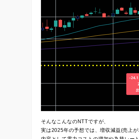
そんなこんなのNTTですが、
実は2025年の予想では、
増収減益
(売上
内容として電力コストの増加や為替レート