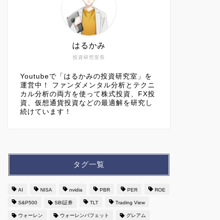
はるかみ
投資研究室長
Youtubeで「はるかみの投資研究室」を
運営中！ ファンダメンタル分析とテクニ
カル分析の両方を使って株式投資、FX投
資、仮想通貨投資などの最適解を研究し
続けています！
タグ一覧
AI
NISA
nvidia
PBR
PER
ROE
S&P500
SBI証券
TLT
Trading View
ウォーレン
ウォーレンバフェット
グレアム