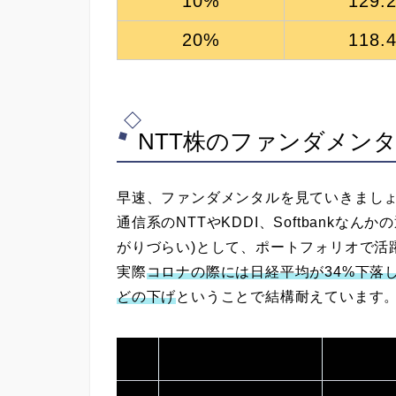
10%
129.
20%
118.
NTT株のファンダメン
早速、ファンダメンタルを見ていきまし
通信系のNTTやKDDI、Softbankな
がりづらい)として、ポートフォリオで活
実際
コロナの際には日経平均が34%下落した
どの下げ
ということで結構耐えています