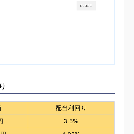
CLOSE
り
価
配当利回り
円
3.5%