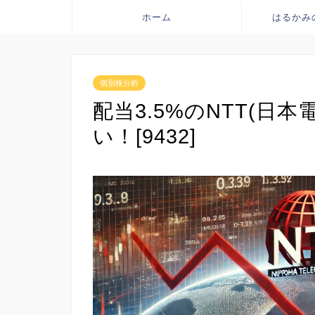
ホーム
はるかみ
個別株分析
配当3.5%のNTT(日
い！[9432]