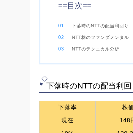
==目次==
下落時のNTTの配当利回り
NTT株のファンダメンタル
NTTのテクニカル分析
下落時のNTTの配当利回
下落率
株
現在
148