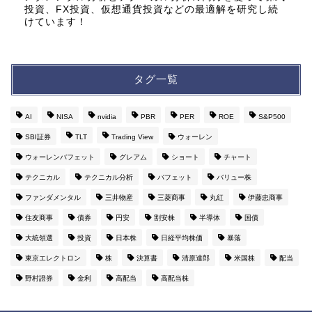
投資、FX投資、仮想通貨投資などの最適解を研究し続
けています！
タグ一覧
AI
NISA
nvidia
PBR
PER
ROE
S&P500
SBI証券
TLT
Trading View
ウォーレン
ウォーレンバフェット
グレアム
ショート
チャート
テクニカル
テクニカル分析
バフェット
バリュー株
ファンダメンタル
三井物産
三菱商事
丸紅
伊藤忠商事
住友商事
債券
円安
割安株
半導体
国債
大統領選
投資
日本株
日経平均株価
暴落
東京エレクトロン
株
決算書
清原達郎
米国株
配当
野村證券
金利
高配当
高配当株