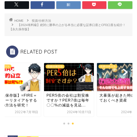
HOME
投資/分析方法
【2024有料級】絶対に勝率の上がる本当に必要な証券口座とCFD口座を紹介！
【永久保存版】
RELATED POST
/分析方法
投資/分析方法
投資/分析方法
永久保存版】=FIRE＝
PER5倍の会社は割安株
大暴落が起きた時に
ーリーリタイアをする
ですか？PER7倍は毎年
ておくべき資産
めの方法を研究！
〇〇%の減益を見込...
2022年7月18日
2024年10月11日
2024年7