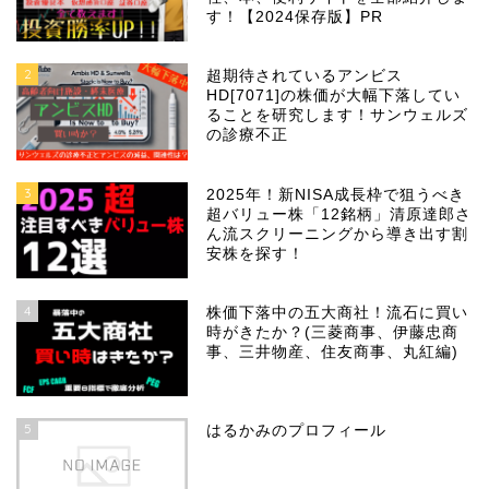
す！【2024保存版】PR
2
超期待されているアンビス
HD[7071]の株価が大幅下落してい
ることを研究します！サンウェルズ
の診療不正
3
2025年！新NISA成長枠で狙うべき
超バリュー株「12銘柄」清原達郎さ
ん流スクリーニングから導き出す割
安株を探す！
4
株価下落中の五大商社！流石に買い
時がきたか？(三菱商事、伊藤忠商
事、三井物産、住友商事、丸紅編)
5
はるかみのプロフィール