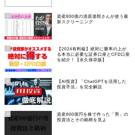
6
資産800億の清原達郎さんが使う最
新スクリーニング
7
【2024有料級】絶対に勝率の上が
る本当に必要な証券口座とCFD口座
を紹介！【永久保存版】
8
【AI投資】「ChatGPTを活用した
投資手法」を完全解説
9
資産800億円を株で作った「男」の
投資法とその銘柄を見よ