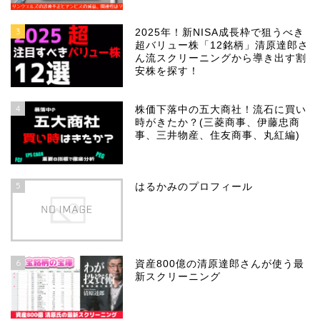
3
2025年！新NISA成長枠で狙うべき
超バリュー株「12銘柄」清原達郎さ
ん流スクリーニングから導き出す割
安株を探す！
4
株価下落中の五大商社！流石に買い
時がきたか？(三菱商事、伊藤忠商
事、三井物産、住友商事、丸紅編)
5
はるかみのプロフィール
6
資産800億の清原達郎さんが使う最
新スクリーニング