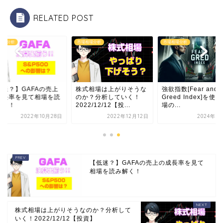
RELATED POST
相場分析
市場相場分析
市場相場分析
低迷？】GAFAの売上
株式相場は上がりそうな
強欲指数[Fear and
成長率を見て相場を読
のか？分析していく！
Greed Index]を使
解く！
2022/12/12【投...
場の...
2022年10月28日
2022年12月12日
2024年6
【低迷？】GAFAの売上の成長率を見て
相場を読み解く！
株式相場は上がりそうなのか？分析して
いく！2022/12/12【投資】