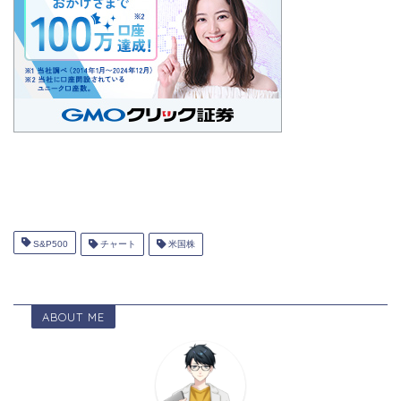
S&P500
チャート
米国株
ABOUT ME