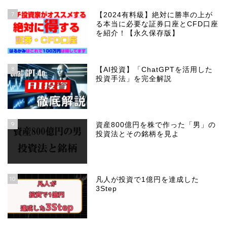
7
【2024有料級】絶対に勝率の上が
る本当に必要な証券口座とCFD口座
を紹介！【永久保存版】
8
【AI投資】「ChatGPTを活用した
投資手法」を完全解説
9
資産800億円を株で作った「男」の
投資法とその銘柄を見よ
10
凡人が投資で1億円を達成した
3Step